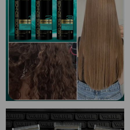
ALISAMENTO
BIO CONTROL
BRINDE
CACHOS
COLORAÇÃO FLASH 10 MIN
COLORAÇÃO SENSITIVE
COLORAÇÃO TRADICIONAL
COLORACAO TSA
COND MANUTENÇÃO
FINALIZADORES
FIXADORES
LEAVEIN - DEFRIZANTES
MASCARAS MANUTENCAO