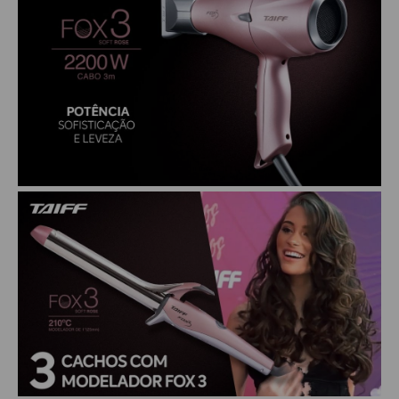
CHALEIRA
MAQUINAS DE CORTE E ACABAMENTO
PRANCHA + MODELADORES
SECADORES
ESMALTE
AMUSANT
ANITA
CINCO
COLORAMA
DAILUS
HITS
IMPALA
REPOS