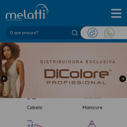
INICIAL
QUEM SOMOS
PRODUTOS
BLOG
REPRESENTANTES
CONTATO
CATEGORIAS
BARBEARIA
ACESSORIOS BARBER
Cabelo
Manicure
BALM
BLEND