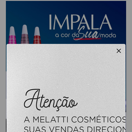
RISQUE
STUDIO
ESTETICA
ACESSORIOS
ACESSÓRIOS DE MAQUIAGEM
×
ACESSÓRIOS PARA HENNA
APARADOR DE PELOS
ARGILA
CILIOS
CREMES DE MASSAGEM
FACIAL
FIXADOR DE MAQUIAGEM
FORTE BELLA
GEL REDUTOR E FLUIDOS