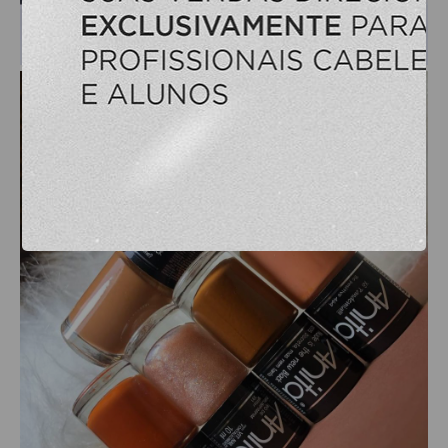
OLEOS
PELE
HIGIENE E LIMPEZA
ALCOOL
ALGODAO
DETERGENTE ENZIMÁTICO
ENVELOPE AUTOSELANTE
LUVAS + MASCARAS
LUVAS E SAPATILHAS C/CREME
PROTETORES SOLAR + DESODORANTE
REMOVEDOR DE TINTURA
TOALHA
MANICURE