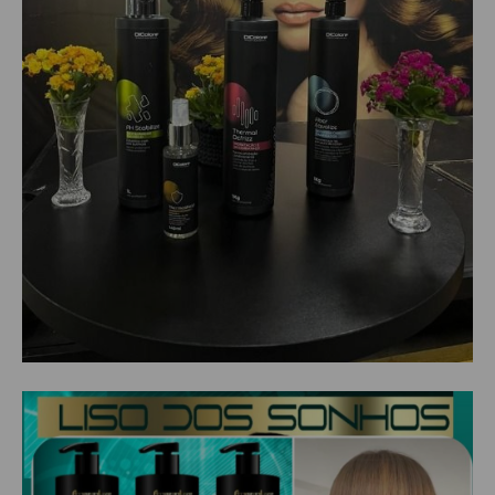
SHAMPOO
SHAMPOO GALÃO
SHAMPOO MANUTENÇÃO
TESOURAS
TONALIZANTES
DEPILAÇÃO
ACESSORIOS DEPILACAO
APARELHOS DEPILATORIOS
CERAS
DESCARTAVEIS
OLEOS POS E PRE DEPILACAO
REFIL DE CERA + FOLHA PRONTA
DICOLORE
ÁGUA OXIGENADA