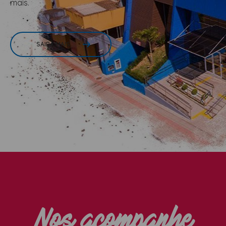
mais.
ESTETICA
LAVATORIOS + ACESSORIOS
SAIBA MAIS
MACAS
MANICURE
POLTRONAS + ACESSORIOS
Nos acompanhe