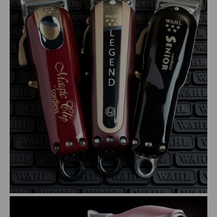
PENTEADOS
PERFUMES
PO DESCOLORANTE
SHAMPOO + COND. GALAO
SHAMPOO MANUTENÇÃO
TONALIZANTES
TÔNICO
TRATAMENTO PROFISSIONAL
ELETROS
ACESSÓRIOS CABELO
APARELHOS E ACESSORIOS MANICURE
AQUECEDOR E RESISTENCIA DE
LAVATORIOS