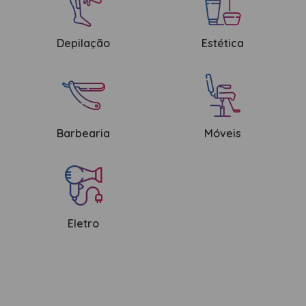
ESCOVAS
FINALIZADORES
Depilação
Estética
LAMINAS E PENTES MAQUINA
PENTES
POMADAS + GEL
SHAMPOO MANUTENÇÃO
Barbearia
Móveis
TESOURAS
TINTURAS
CABELO
ACESSORIOS CABELO
Eletro
AGUA OXIGENADA
ALISAMENTO
COLORAÇÃO