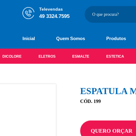
Televendas
49 3324.7595
Inicial
Quem Somos
Produtos
DICOLORE
ELETROS
ESMALTE
ESTETICA
ESPATULA M
CÓD. 199
QUERO ORÇAR