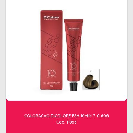
COLORACAO DICOLORE FSH 10MIN 7-0 60G
Cod. 11865