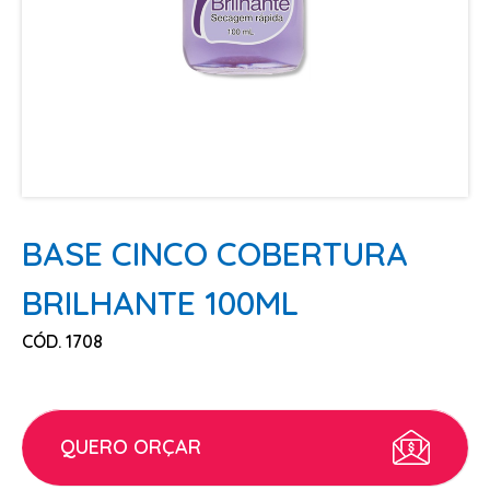
ESCOVAS
FINALIZADORES
LAMINAS E PENTES MAQUINA
PENTES
POMADAS + GEL
SHAMPOO MANUTENÇÃO
TESOURAS
BASE CINCO COBERTURA
TINTURAS
BRILHANTE 100ML
CABELO
CÓD. 1708
ACESSORIOS CABELO
AGUA OXIGENADA
ALISAMENTO
QUERO ORÇAR
COLORAÇÃO