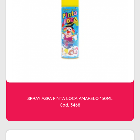
ESTETICA
LAVATORIOS + ACESSORIOS
MACAS
MANICURE
POLTRONAS + ACESSORIOS
SPRAY ASPA PINTA LOCA AMARELO 150ML
Cod. 3468