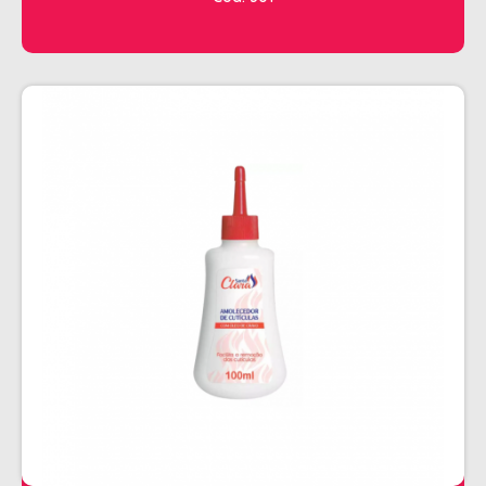
CHALEIRA
MAQUINAS DE CORTE E ACABAMENTO
PRANCHA + MODELADORES
SECADORES
ESMALTE
AMUSANT
ANITA
CINCO
COLORAMA
DAILUS
HITS
IMPALA
REPOS