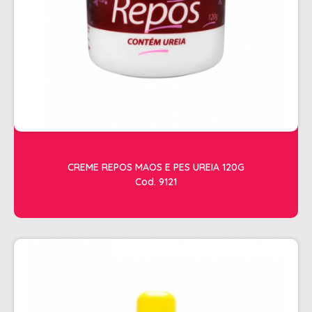
ACESSORIOS
ALICATES
AMOLECEDOR DE CUTICULAS
CREMES
DESCARTAVEIS
ESFOLIANTES E PARAFINAS
LIXAS
CREME REPOS MAOS E PES UREIA 120G
Cod. 9121
LUVAS E SAPATILHAS C/CREME
REMOVEDORES DE ESMALTE
UNHAS EM GEL E FIBRA
MOVEIS
BARBEARIA
CABELELEIRO