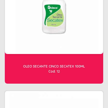
SHAMPOO
SHAMPOO GALÃO
SHAMPOO MANUTENÇÃO
TESOURAS
TONALIZANTES
DEPILAÇÃO
ACESSORIOS DEPILACAO
APARELHOS DEPILATORIOS
OLEO SECANTE CINCO SECATEX 100ML
CERAS
Cod. 12
DESCARTAVEIS
OLEOS POS E PRE DEPILACAO
REFIL DE CERA + FOLHA PRONTA
DICOLORE
ÁGUA OXIGENADA