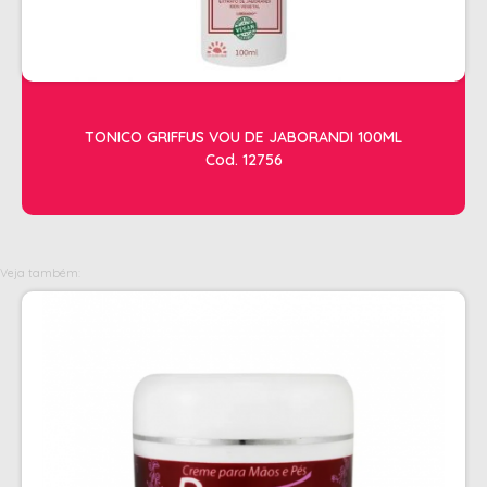
OLEOS
PELE
HIGIENE E LIMPEZA
TONICO GRIFFUS VOU DE JABORANDI 100ML
ALCOOL
Cod. 12756
ALGODAO
DETERGENTE ENZIMÁTICO
ENVELOPE AUTOSELANTE
Veja também:
LUVAS + MASCARAS
LUVAS E SAPATILHAS C/CREME
PROTETORES SOLAR + DESODORANTE
REMOVEDOR DE TINTURA
TOALHA
MANICURE