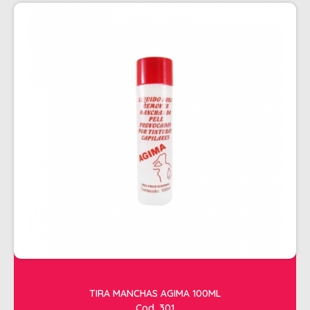
PENTEADOS
PERFUMES
PO DESCOLORANTE
SHAMPOO + COND. GALAO
SHAMPOO MANUTENÇÃO
TONALIZANTES
TÔNICO
TRATAMENTO PROFISSIONAL
ELETROS
ACESSÓRIOS CABELO
APARELHOS E ACESSORIOS MANICURE
AQUECEDOR E RESISTENCIA DE
TIRA MANCHAS AGIMA 100ML
LAVATORIOS
Cod. 301