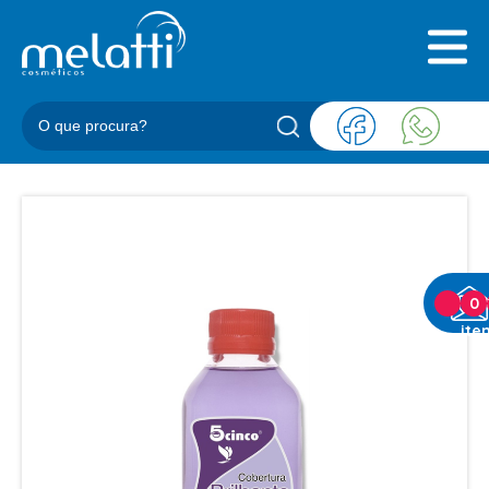
INICIAL
QUEM SOMOS
PRODUTOS
BLOG
REPRESENTANTES
CONTATO
CATEGORIAS
0
ite
BARBEARIA
ACESSORIOS BARBER
BALM
BLEND