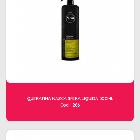
ESTETICA
LAVATORIOS + ACESSORIOS
MACAS
MANICURE
POLTRONAS + ACESSORIOS
QUERATINA NAZCA SFERA LIQUIDA 500ML
Cod. 1286