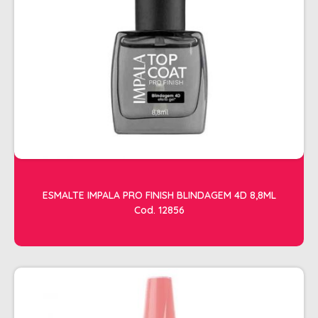
SHAMPOO
SHAMPOO GALÃO
SHAMPOO MANUTENÇÃO
TESOURAS
TONALIZANTES
DEPILAÇÃO
ACESSORIOS DEPILACAO
APARELHOS DEPILATORIOS
ESMALTE IMPALA PRO FINISH BLINDAGEM 4D 8,8ML
CERAS
Cod. 12856
DESCARTAVEIS
OLEOS POS E PRE DEPILACAO
REFIL DE CERA + FOLHA PRONTA
DICOLORE
ÁGUA OXIGENADA