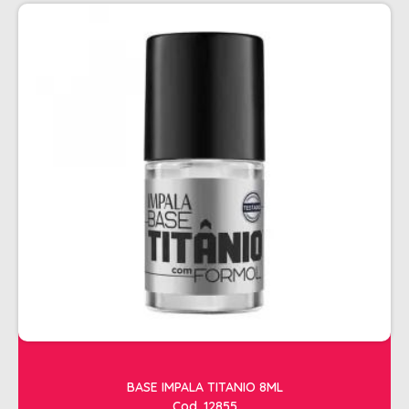
PENTEADOS
PERFUMES
PO DESCOLORANTE
SHAMPOO + COND. GALAO
SHAMPOO MANUTENÇÃO
TONALIZANTES
TÔNICO
TRATAMENTO PROFISSIONAL
ELETROS
ACESSÓRIOS CABELO
APARELHOS E ACESSORIOS MANICURE
AQUECEDOR E RESISTENCIA DE
BASE IMPALA TITANIO 8ML
LAVATORIOS
Cod. 12855