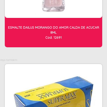
OLEOS
PELE
HIGIENE E LIMPEZA
ESMALTE DAILUS MORANGO DO AMOR CALDA DE ACUCAR
ALCOOL
8ML
Cod. 12691
ALGODAO
DETERGENTE ENZIMÁTICO
ENVELOPE AUTOSELANTE
Veja também:
LUVAS + MASCARAS
LUVAS E SAPATILHAS C/CREME
PROTETORES SOLAR + DESODORANTE
REMOVEDOR DE TINTURA
TOALHA
MANICURE