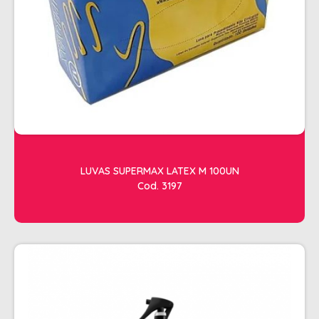
ACESSORIOS
ALICATES
AMOLECEDOR DE CUTICULAS
CREMES
DESCARTAVEIS
ESFOLIANTES E PARAFINAS
LIXAS
LUVAS SUPERMAX LATEX M 100UN
Cod. 3197
LUVAS E SAPATILHAS C/CREME
REMOVEDORES DE ESMALTE
UNHAS EM GEL E FIBRA
MOVEIS
BARBEARIA
CABELELEIRO