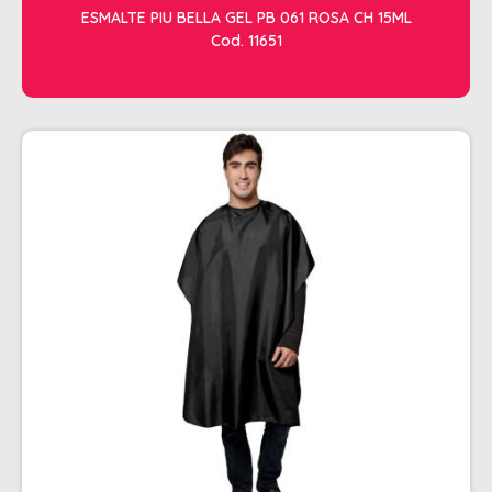
ESMALTE PIU BELLA GEL PB 061 ROSA CH 15ML
Cod. 11651