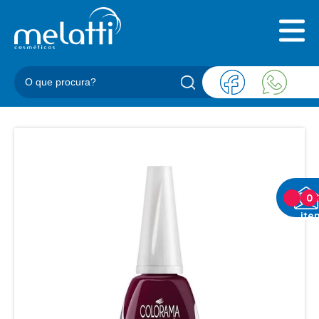
INICIAL
QUEM SOMOS
PRODUTOS
BLOG
REPRESENTANTES
CONTATO
CATEGORIAS
0
ite
BARBEARIA
ACESSORIOS BARBER
BALM
BLEND