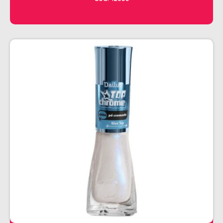
CHALEIRA
MAQUINAS DE CORTE E ACABAMENTO
PRANCHA + MODELADORES
SECADORES
ESMALTE
AMUSANT
ANITA
CINCO
COLORAMA
DAILUS
HITS
IMPALA
REPOS