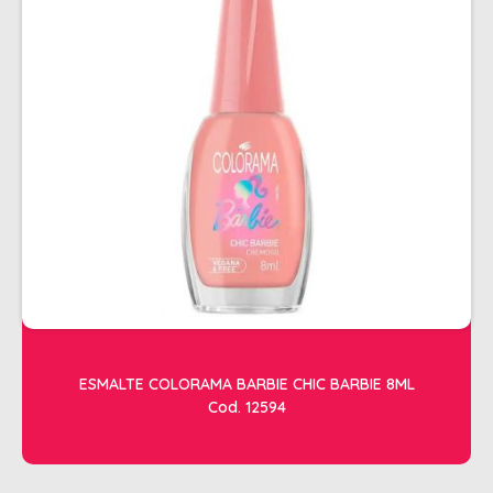
ALISAMENTO
BIO CONTROL
BRINDE
CACHOS
COLORAÇÃO FLASH 10 MIN
COLORAÇÃO SENSITIVE
COLORAÇÃO TRADICIONAL
COLORACAO TSA
COND MANUTENÇÃO
FINALIZADORES
ESMALTE COLORAMA BARBIE CHIC BARBIE 8ML
Cod. 12594
FIXADORES
LEAVEIN - DEFRIZANTES
MASCARAS MANUTENCAO