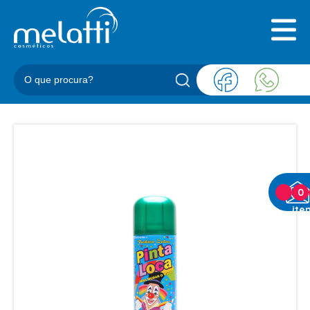
INICIAL
QUEM SOMOS
PRODUTOS
BLOG
REPRESENTANTES
CONTATO
CATEGORIAS
0
ite
BARBEARIA
ACESSORIOS BARBER
BALM
BLEND