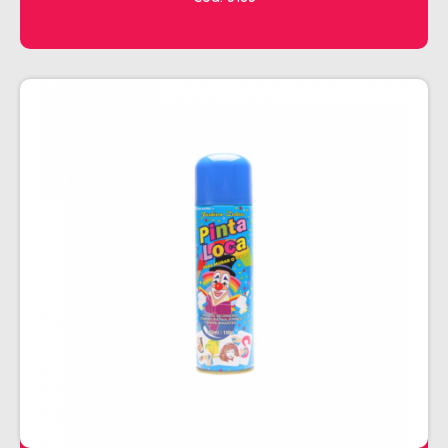
CHALEIRA
MAQUINAS DE CORTE E ACABAMENTO
PRANCHA + MODELADORES
SECADORES
ESMALTE
AMUSANT
ANITA
CINCO
COLORAMA
DAILUS
HITS
IMPALA
REPOS