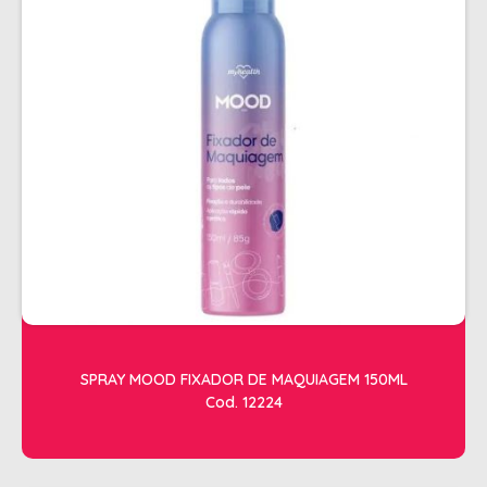
ALISAMENTO
BIO CONTROL
BRINDE
CACHOS
COLORAÇÃO FLASH 10 MIN
COLORAÇÃO SENSITIVE
COLORAÇÃO TRADICIONAL
COLORACAO TSA
COND MANUTENÇÃO
FINALIZADORES
SPRAY MOOD FIXADOR DE MAQUIAGEM 150ML
Cod. 12224
FIXADORES
LEAVEIN - DEFRIZANTES
MASCARAS MANUTENCAO