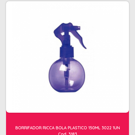
PENTEADOS
PERFUMES
PO DESCOLORANTE
SHAMPOO + COND. GALAO
SHAMPOO MANUTENÇÃO
TONALIZANTES
TÔNICO
TRATAMENTO PROFISSIONAL
ELETROS
ACESSÓRIOS CABELO
APARELHOS E ACESSORIOS MANICURE
AQUECEDOR E RESISTENCIA DE
BORRIFADOR RICCA BOLA PLASTICO 150ML 3022 1UN
LAVATORIOS
Cod. 3183