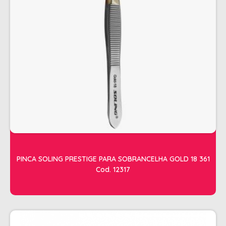
ESTETICA
LAVATORIOS + ACESSORIOS
MACAS
MANICURE
POLTRONAS + ACESSORIOS
PINCA SOLING PRESTIGE PARA SOBRANCELHA GOLD 18 361
Cod. 12317