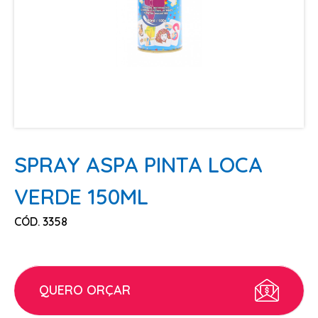
ESCOVAS
FINALIZADORES
LAMINAS E PENTES MAQUINA
PENTES
POMADAS + GEL
SHAMPOO MANUTENÇÃO
TESOURAS
SPRAY ASPA PINTA LOCA
TINTURAS
VERDE 150ML
CABELO
CÓD. 3358
ACESSORIOS CABELO
AGUA OXIGENADA
ALISAMENTO
QUERO ORÇAR
COLORAÇÃO