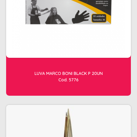
ACESSORIOS
ALICATES
AMOLECEDOR DE CUTICULAS
CREMES
DESCARTAVEIS
ESFOLIANTES E PARAFINAS
LIXAS
LUVA MARCO BONI BLACK P 20UN
Cod. 5776
LUVAS E SAPATILHAS C/CREME
REMOVEDORES DE ESMALTE
UNHAS EM GEL E FIBRA
MOVEIS
BARBEARIA
CABELELEIRO