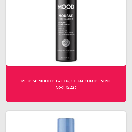
SHAMPOO
SHAMPOO GALÃO
SHAMPOO MANUTENÇÃO
TESOURAS
TONALIZANTES
DEPILAÇÃO
ACESSORIOS DEPILACAO
APARELHOS DEPILATORIOS
MOUSSE MOOD FIXADOR EXTRA FORTE 150ML
CERAS
Cod. 12223
DESCARTAVEIS
OLEOS POS E PRE DEPILACAO
REFIL DE CERA + FOLHA PRONTA
DICOLORE
ÁGUA OXIGENADA