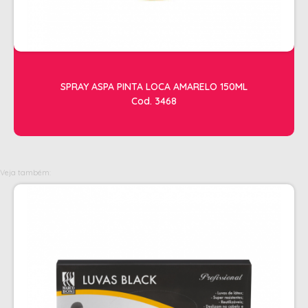
OLEOS
PELE
HIGIENE E LIMPEZA
SPRAY ASPA PINTA LOCA AMARELO 150ML
ALCOOL
Cod. 3468
ALGODAO
DETERGENTE ENZIMÁTICO
ENVELOPE AUTOSELANTE
Veja também:
LUVAS + MASCARAS
LUVAS E SAPATILHAS C/CREME
PROTETORES SOLAR + DESODORANTE
REMOVEDOR DE TINTURA
TOALHA
MANICURE