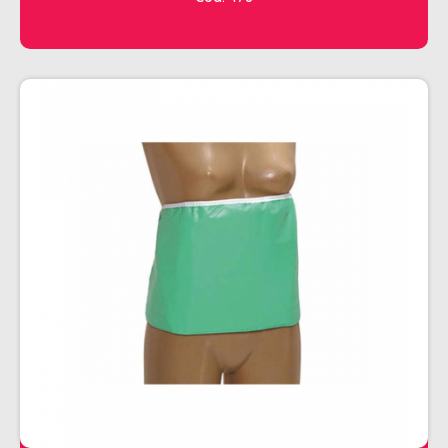
CHALEIRA
MAQUINAS DE CORTE E ACABAMENTO
PRANCHA + MODELADORES
SECADORES
ESMALTE
AMUSANT
ANITA
CINCO
COLORAMA
DAILUS
HITS
IMPALA
REPOS