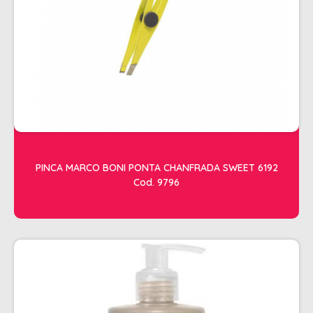
ACESSORIOS
ALICATES
AMOLECEDOR DE CUTICULAS
CREMES
DESCARTAVEIS
ESFOLIANTES E PARAFINAS
LIXAS
PINCA MARCO BONI PONTA CHANFRADA SWEET 6192
Cod. 9796
LUVAS E SAPATILHAS C/CREME
REMOVEDORES DE ESMALTE
UNHAS EM GEL E FIBRA
MOVEIS
BARBEARIA
CABELELEIRO