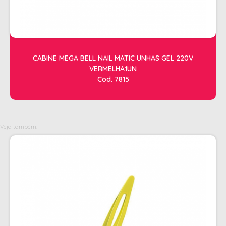
OLEOS
PELE
HIGIENE E LIMPEZA
CABINE MEGA BELL NAIL MATIC UNHAS GEL 220V
ALCOOL
VERMELHA1UN
Cod. 7815
ALGODAO
DETERGENTE ENZIMÁTICO
ENVELOPE AUTOSELANTE
Veja também:
LUVAS + MASCARAS
LUVAS E SAPATILHAS C/CREME
PROTETORES SOLAR + DESODORANTE
REMOVEDOR DE TINTURA
TOALHA
MANICURE