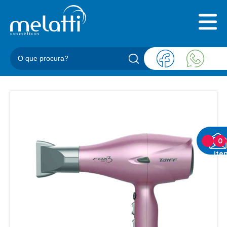
INICIAL
QUEM SOMOS
PRODUTOS
BLOG
REPRESENTANTES
CONTATO
CATEGORIAS
0
ite
BARBEARIA
ACESSORIOS BARBER
BALM
BLEND