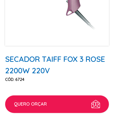
ESCOVAS
FINALIZADORES
LAMINAS E PENTES MAQUINA
PENTES
POMADAS + GEL
SHAMPOO MANUTENÇÃO
TESOURAS
SECADOR TAIFF FOX 3 ROSE
TINTURAS
2200W 220V
CABELO
CÓD. 6724
ACESSORIOS CABELO
AGUA OXIGENADA
ALISAMENTO
QUERO ORÇAR
COLORAÇÃO