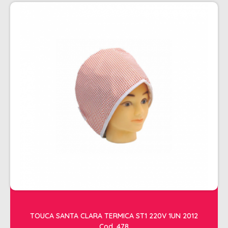
PENTEADOS
PERFUMES
PO DESCOLORANTE
SHAMPOO + COND. GALAO
SHAMPOO MANUTENÇÃO
TONALIZANTES
TÔNICO
TRATAMENTO PROFISSIONAL
ELETROS
ACESSÓRIOS CABELO
APARELHOS E ACESSORIOS MANICURE
AQUECEDOR E RESISTENCIA DE
TOUCA SANTA CLARA TERMICA ST1 220V 1UN 2012
LAVATORIOS
Cod. 478