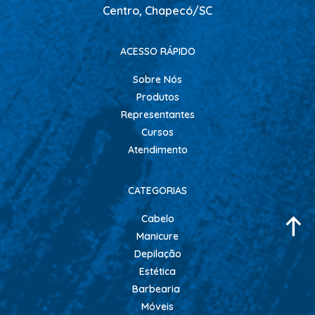
CONDICIONADOR GALÃO
Centro, Chapecó/SC
CONDICIONADORES
ACESSO RÁPIDO
ESCOVAS
Sobre Nós
FINALIZADORES
Produtos
FIXADORES
Representantes
HIDRATACAO
Cursos
Atendimento
LEAVE IN - DEFRIZANTES
LUVAS + MASCARAS
CATEGORIAS
MASCARAS MANUTENCAO
Cabelo
MOUSSE
Manicure
PENTES
Depilação
PERMANENTE E NEUTRALIZANTE
Estética
Barbearia
PO DESCOLORANTE
Móveis