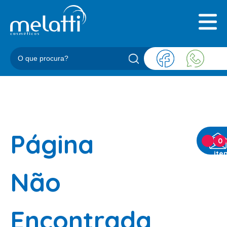
INICIAL
QUEM SOMOS
PRODUTOS
BLOG
REPRESENTANTES
CONTATO
Página
CATEGORIAS
0
ite
BARBEARIA
Não
ACESSORIOS BARBER
BALM
Encontrada
BLEND