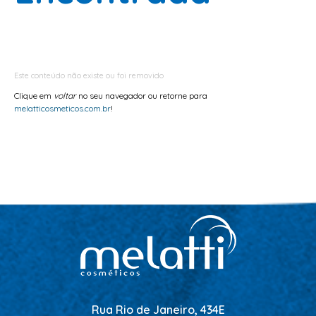
ESCOVAS
FINALIZADORES
LAMINAS E PENTES MAQUINA
Este conteúdo não existe ou foi removido
PENTES
Clique em
voltar
no seu navegador ou retorne para
POMADAS + GEL
melatticosmeticos.com.br
!
SHAMPOO MANUTENÇÃO
TESOURAS
TINTURAS
CABELO
ACESSORIOS CABELO
AGUA OXIGENADA
ALISAMENTO
COLORAÇÃO
Rua Rio de Janeiro, 434E