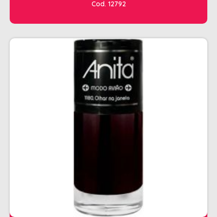
Cod. 12792
CHALEIRA
MAQUINAS DE CORTE E ACABAMENTO
PRANCHA + MODELADORES
SECADORES
ESMALTE
AMUSANT
ANITA
CINCO
COLORAMA
DAILUS
HITS
IMPALA
REPOS