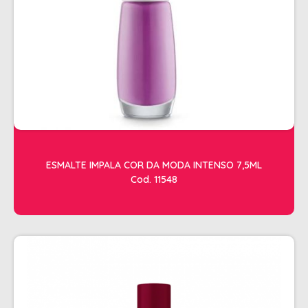
ACESSORIOS
ALICATES
AMOLECEDOR DE CUTICULAS
CREMES
DESCARTAVEIS
ESFOLIANTES E PARAFINAS
LIXAS
ESMALTE IMPALA COR DA MODA INTENSO 7,5ML
Cod. 11548
LUVAS E SAPATILHAS C/CREME
REMOVEDORES DE ESMALTE
UNHAS EM GEL E FIBRA
MOVEIS
BARBEARIA
CABELELEIRO