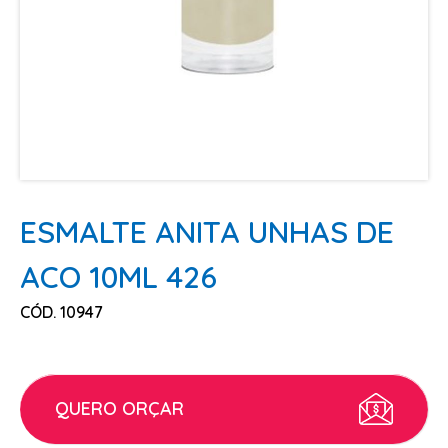
ESCOVAS
FINALIZADORES
LAMINAS E PENTES MAQUINA
PENTES
POMADAS + GEL
SHAMPOO MANUTENÇÃO
TESOURAS
ESMALTE ANITA UNHAS DE
TINTURAS
ACO 10ML 426
CABELO
CÓD. 10947
ACESSORIOS CABELO
AGUA OXIGENADA
ALISAMENTO
QUERO ORÇAR
COLORAÇÃO