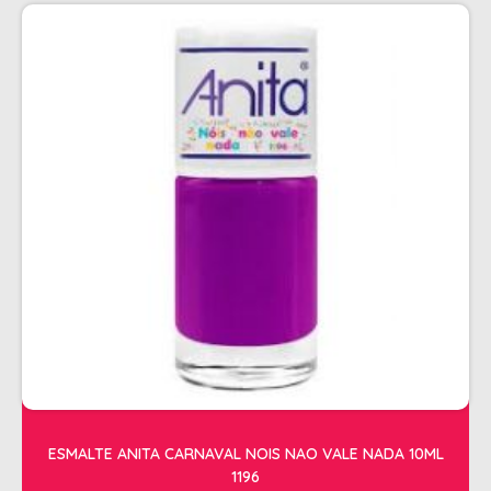
PENTEADOS
PERFUMES
PO DESCOLORANTE
SHAMPOO + COND. GALAO
SHAMPOO MANUTENÇÃO
TONALIZANTES
TÔNICO
TRATAMENTO PROFISSIONAL
ELETROS
ACESSÓRIOS CABELO
APARELHOS E ACESSORIOS MANICURE
AQUECEDOR E RESISTENCIA DE
ESMALTE ANITA CARNAVAL NOIS NAO VALE NADA 10ML
LAVATORIOS
1196