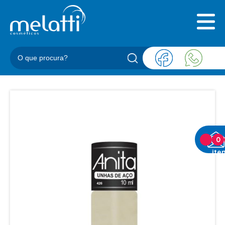
INICIAL
QUEM SOMOS
PRODUTOS
BLOG
REPRESENTANTES
CONTATO
CATEGORIAS
0
ite
BARBEARIA
ACESSORIOS BARBER
BALM
BLEND