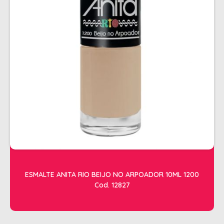
ALISAMENTO
BIO CONTROL
BRINDE
CACHOS
COLORAÇÃO FLASH 10 MIN
COLORAÇÃO SENSITIVE
COLORAÇÃO TRADICIONAL
COLORACAO TSA
COND MANUTENÇÃO
FINALIZADORES
ESMALTE ANITA RIO BEIJO NO ARPOADOR 10ML 1200
Cod. 12827
FIXADORES
LEAVEIN - DEFRIZANTES
MASCARAS MANUTENCAO