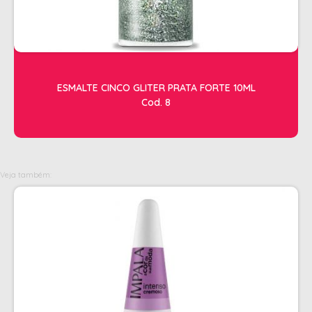
OLEOS
PELE
HIGIENE E LIMPEZA
ESMALTE CINCO GLITER PRATA FORTE 10ML
ALCOOL
Cod. 8
ALGODAO
DETERGENTE ENZIMÁTICO
ENVELOPE AUTOSELANTE
Veja também:
LUVAS + MASCARAS
LUVAS E SAPATILHAS C/CREME
PROTETORES SOLAR + DESODORANTE
REMOVEDOR DE TINTURA
TOALHA
MANICURE