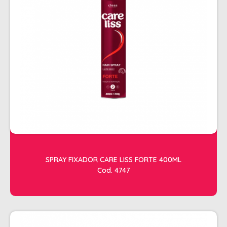
ESTETICA
LAVATORIOS + ACESSORIOS
MACAS
MANICURE
POLTRONAS + ACESSORIOS
SPRAY FIXADOR CARE LISS FORTE 400ML
Cod. 4747