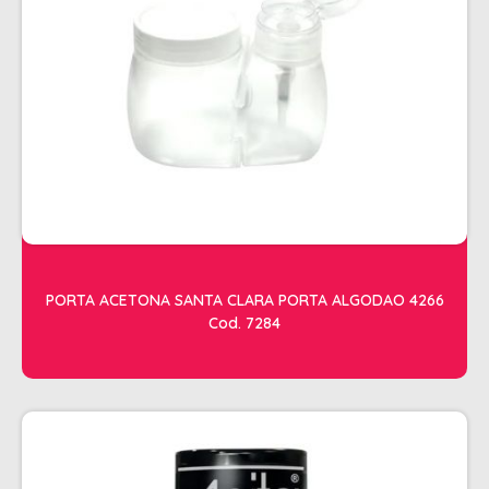
SHAMPOO
SHAMPOO GALÃO
SHAMPOO MANUTENÇÃO
TESOURAS
TONALIZANTES
DEPILAÇÃO
ACESSORIOS DEPILACAO
APARELHOS DEPILATORIOS
PORTA ACETONA SANTA CLARA PORTA ALGODAO 4266
CERAS
Cod. 7284
DESCARTAVEIS
OLEOS POS E PRE DEPILACAO
REFIL DE CERA + FOLHA PRONTA
DICOLORE
ÁGUA OXIGENADA