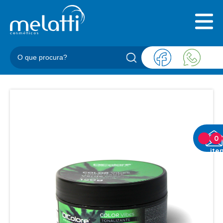
INICIAL
QUEM SOMOS
PRODUTOS
BLOG
REPRESENTANTES
CONTATO
CATEGORIAS
0
ite
BARBEARIA
ACESSORIOS BARBER
BALM
BLEND