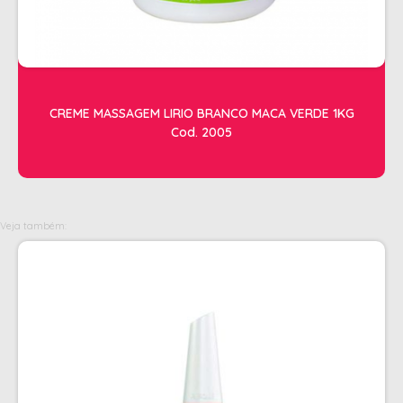
OLEOS
PELE
HIGIENE E LIMPEZA
CREME MASSAGEM LIRIO BRANCO MACA VERDE 1KG
ALCOOL
Cod. 2005
ALGODAO
DETERGENTE ENZIMÁTICO
ENVELOPE AUTOSELANTE
Veja também:
LUVAS + MASCARAS
LUVAS E SAPATILHAS C/CREME
PROTETORES SOLAR + DESODORANTE
REMOVEDOR DE TINTURA
TOALHA
MANICURE