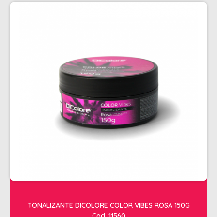
PENTEADOS
PERFUMES
PO DESCOLORANTE
SHAMPOO + COND. GALAO
SHAMPOO MANUTENÇÃO
TONALIZANTES
TÔNICO
TRATAMENTO PROFISSIONAL
ELETROS
ACESSÓRIOS CABELO
APARELHOS E ACESSORIOS MANICURE
AQUECEDOR E RESISTENCIA DE
TONALIZANTE DICOLORE COLOR VIBES ROSA 150G
LAVATORIOS
Cod. 11560