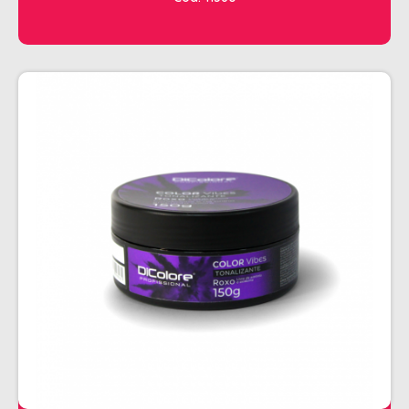
CHALEIRA
MAQUINAS DE CORTE E ACABAMENTO
PRANCHA + MODELADORES
SECADORES
ESMALTE
AMUSANT
ANITA
CINCO
COLORAMA
DAILUS
HITS
IMPALA
REPOS