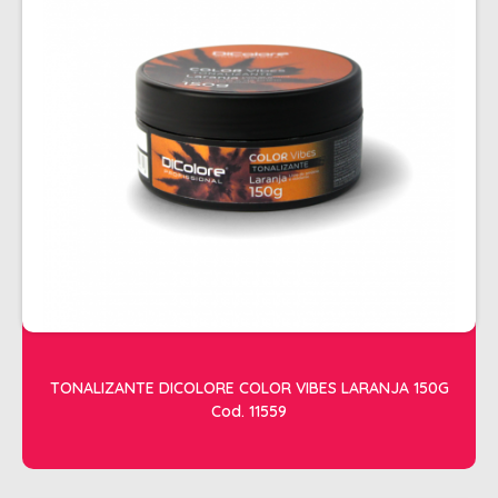
ALISAMENTO
BIO CONTROL
BRINDE
CACHOS
COLORAÇÃO FLASH 10 MIN
COLORAÇÃO SENSITIVE
COLORAÇÃO TRADICIONAL
COLORACAO TSA
COND MANUTENÇÃO
FINALIZADORES
TONALIZANTE DICOLORE COLOR VIBES LARANJA 150G
Cod. 11559
FIXADORES
LEAVEIN - DEFRIZANTES
MASCARAS MANUTENCAO