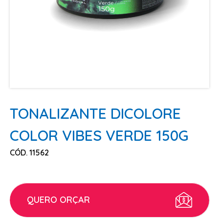
ESCOVAS
FINALIZADORES
LAMINAS E PENTES MAQUINA
PENTES
POMADAS + GEL
SHAMPOO MANUTENÇÃO
TESOURAS
TONALIZANTE DICOLORE
TINTURAS
COLOR VIBES VERDE 150G
CABELO
CÓD. 11562
ACESSORIOS CABELO
AGUA OXIGENADA
ALISAMENTO
QUERO ORÇAR
COLORAÇÃO