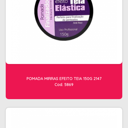
SHAMPOO
SHAMPOO GALÃO
SHAMPOO MANUTENÇÃO
TESOURAS
TONALIZANTES
DEPILAÇÃO
ACESSORIOS DEPILACAO
APARELHOS DEPILATORIOS
POMADA MIRRAS EFEITO TEIA 150G 2147
CERAS
Cod. 5869
DESCARTAVEIS
OLEOS POS E PRE DEPILACAO
REFIL DE CERA + FOLHA PRONTA
DICOLORE
ÁGUA OXIGENADA