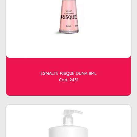
ACESSORIOS
ALICATES
AMOLECEDOR DE CUTICULAS
CREMES
DESCARTAVEIS
ESFOLIANTES E PARAFINAS
LIXAS
ESMALTE RISQUE DUNA 8ML
Cod. 2431
LUVAS E SAPATILHAS C/CREME
REMOVEDORES DE ESMALTE
UNHAS EM GEL E FIBRA
MOVEIS
BARBEARIA
CABELELEIRO