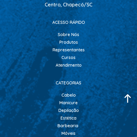
CONDICIONADOR GALÃO
Centro, Chapecó/SC
CONDICIONADORES
ACESSO RÁPIDO
ESCOVAS
Sobre Nós
FINALIZADORES
Produtos
FIXADORES
Representantes
HIDRATACAO
Cursos
Atendimento
LEAVE IN - DEFRIZANTES
LUVAS + MASCARAS
CATEGORIAS
MASCARAS MANUTENCAO
Cabelo
MOUSSE
Manicure
PENTES
Depilação
PERMANENTE E NEUTRALIZANTE
Estética
Barbearia
PO DESCOLORANTE
Móveis