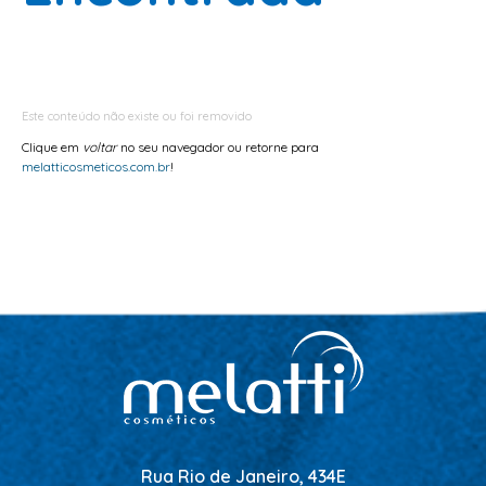
ESCOVAS
FINALIZADORES
LAMINAS E PENTES MAQUINA
Este conteúdo não existe ou foi removido
PENTES
Clique em
voltar
no seu navegador ou retorne para
POMADAS + GEL
melatticosmeticos.com.br
!
SHAMPOO MANUTENÇÃO
TESOURAS
TINTURAS
CABELO
ACESSORIOS CABELO
AGUA OXIGENADA
ALISAMENTO
COLORAÇÃO
Rua Rio de Janeiro, 434E