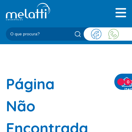
INICIAL
QUEM SOMOS
PRODUTOS
BLOG
REPRESENTANTES
CONTATO
Página
CATEGORIAS
0
ite
BARBEARIA
Não
ACESSORIOS BARBER
BALM
Encontrada
BLEND