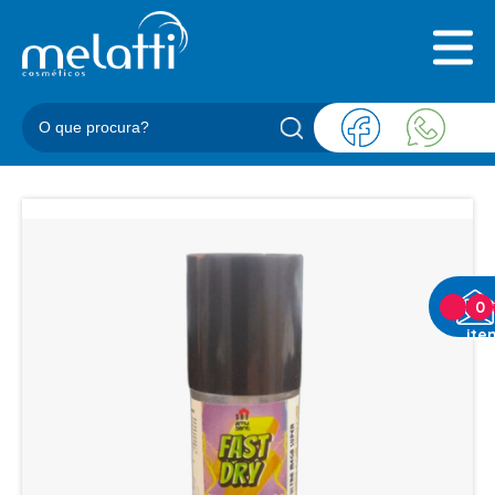
INICIAL
QUEM SOMOS
PRODUTOS
BLOG
REPRESENTANTES
CONTATO
CATEGORIAS
0
ite
BARBEARIA
ACESSORIOS BARBER
BALM
BLEND