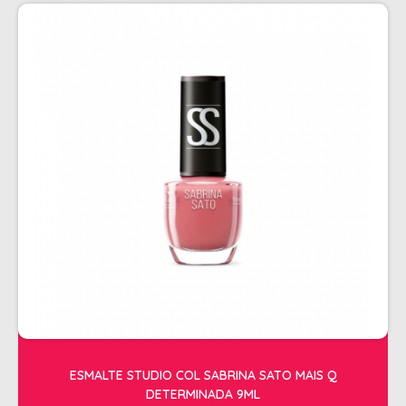
PENTEADOS
PERFUMES
PO DESCOLORANTE
SHAMPOO + COND. GALAO
SHAMPOO MANUTENÇÃO
TONALIZANTES
TÔNICO
TRATAMENTO PROFISSIONAL
ELETROS
ACESSÓRIOS CABELO
APARELHOS E ACESSORIOS MANICURE
AQUECEDOR E RESISTENCIA DE
ESMALTE STUDIO COL SABRINA SATO MAIS Q
LAVATORIOS
DETERMINADA 9ML