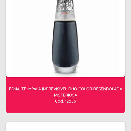
ESTETICA
LAVATORIOS + ACESSORIOS
MACAS
MANICURE
POLTRONAS + ACESSORIOS
ESMALTE IMPALA IMPREVISIVEL DUO COLOR DESENROLADA
MISTERIOSA
Cod. 12055