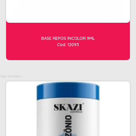
OLEOS
PELE
HIGIENE E LIMPEZA
BASE REPOS INCOLOR 9ML
ALCOOL
Cod. 12093
ALGODAO
DETERGENTE ENZIMÁTICO
ENVELOPE AUTOSELANTE
Veja também:
LUVAS + MASCARAS
LUVAS E SAPATILHAS C/CREME
PROTETORES SOLAR + DESODORANTE
REMOVEDOR DE TINTURA
TOALHA
MANICURE