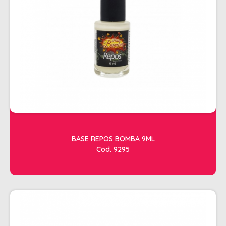
SHAMPOO
SHAMPOO GALÃO
SHAMPOO MANUTENÇÃO
TESOURAS
TONALIZANTES
DEPILAÇÃO
ACESSORIOS DEPILACAO
APARELHOS DEPILATORIOS
BASE REPOS BOMBA 9ML
CERAS
Cod. 9295
DESCARTAVEIS
OLEOS POS E PRE DEPILACAO
REFIL DE CERA + FOLHA PRONTA
DICOLORE
ÁGUA OXIGENADA