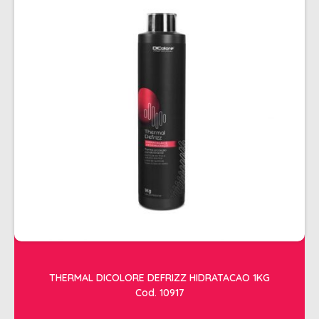
THERMAL DICOLORE DEFRIZZ HIDRATACAO 1KG
Cod. 10917