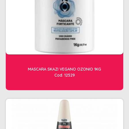
ACESSORIOS
ALICATES
AMOLECEDOR DE CUTICULAS
CREMES
DESCARTAVEIS
ESFOLIANTES E PARAFINAS
LIXAS
MASCARA SKAZI VEGANO OZONIO 1KG
Cod. 12529
LUVAS E SAPATILHAS C/CREME
REMOVEDORES DE ESMALTE
UNHAS EM GEL E FIBRA
MOVEIS
BARBEARIA
CABELELEIRO