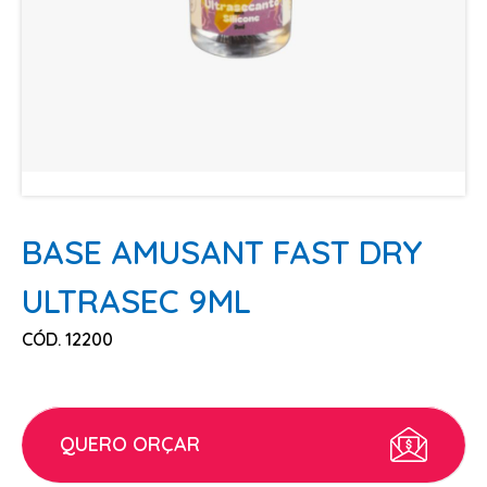
ESCOVAS
FINALIZADORES
LAMINAS E PENTES MAQUINA
PENTES
POMADAS + GEL
SHAMPOO MANUTENÇÃO
TESOURAS
BASE AMUSANT FAST DRY
TINTURAS
ULTRASEC 9ML
CABELO
CÓD. 12200
ACESSORIOS CABELO
AGUA OXIGENADA
ALISAMENTO
QUERO ORÇAR
COLORAÇÃO