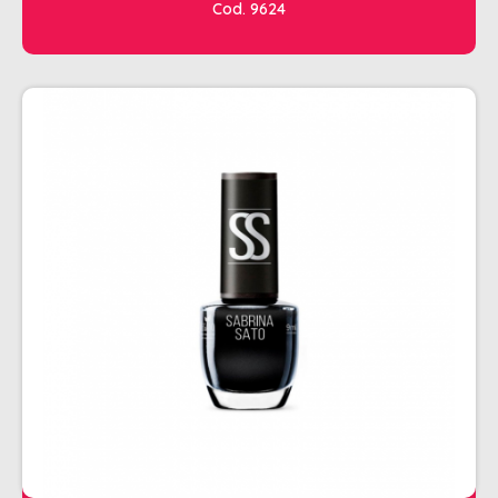
Cod. 9624
CHALEIRA
MAQUINAS DE CORTE E ACABAMENTO
PRANCHA + MODELADORES
SECADORES
ESMALTE
AMUSANT
ANITA
CINCO
COLORAMA
DAILUS
HITS
IMPALA
REPOS