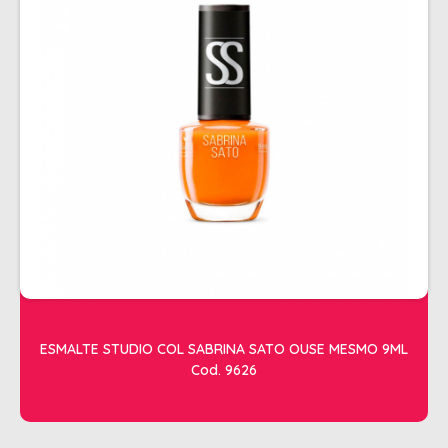
ALISAMENTO
BIO CONTROL
BRINDE
CACHOS
COLORAÇÃO FLASH 10 MIN
COLORAÇÃO SENSITIVE
COLORAÇÃO TRADICIONAL
COLORACAO TSA
COND MANUTENÇÃO
FINALIZADORES
ESMALTE STUDIO COL SABRINA SATO OUSE MESMO 9ML
Cod. 9626
FIXADORES
LEAVEIN - DEFRIZANTES
MASCARAS MANUTENCAO