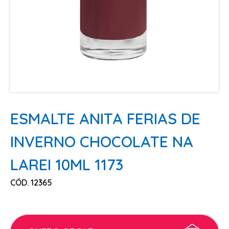
ESCOVAS
FINALIZADORES
LAMINAS E PENTES MAQUINA
PENTES
POMADAS + GEL
SHAMPOO MANUTENÇÃO
TESOURAS
ESMALTE ANITA FERIAS DE
TINTURAS
INVERNO CHOCOLATE NA
CABELO
LAREI 10ML 1173
ACESSORIOS CABELO
CÓD. 12365
AGUA OXIGENADA
ALISAMENTO
COLORAÇÃO