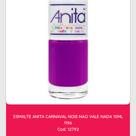
ALISAMENTO
BIO CONTROL
BRINDE
CACHOS
COLORAÇÃO FLASH 10 MIN
COLORAÇÃO SENSITIVE
COLORAÇÃO TRADICIONAL
COLORACAO TSA
COND MANUTENÇÃO
FINALIZADORES
FIXADORES
ESMALTE ANITA CARNAVAL NOIS NAO VALE NADA 10ML
1196
LEAVEIN - DEFRIZANTES
Cod. 12792
MASCARAS MANUTENCAO