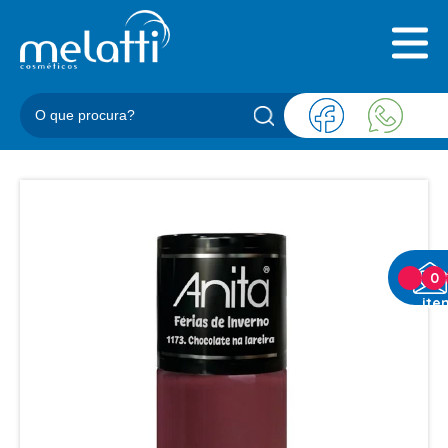
INICIAL
QUEM SOMOS
PRODUTOS
BLOG
REPRESENTANTES
CONTATO
CATEGORIAS
0
ite
BARBEARIA
ACESSORIOS BARBER
BALM
BLEND