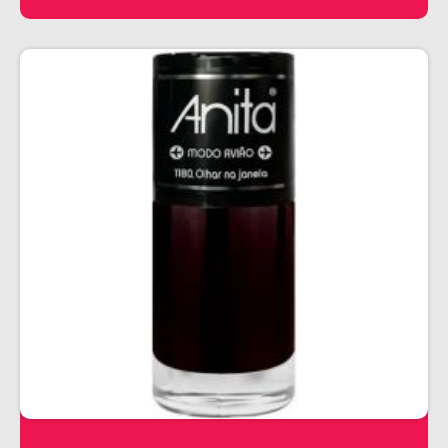
PENTEADOS
PERFUMES
PO DESCOLORANTE
SHAMPOO + COND. GALAO
SHAMPOO MANUTENÇÃO
TONALIZANTES
TÔNICO
TRATAMENTO PROFISSIONAL
ELETROS
ACESSÓRIOS CABELO
APARELHOS E ACESSORIOS MANICURE
AQUECEDOR E RESISTENCIA DE
LAVATORIOS