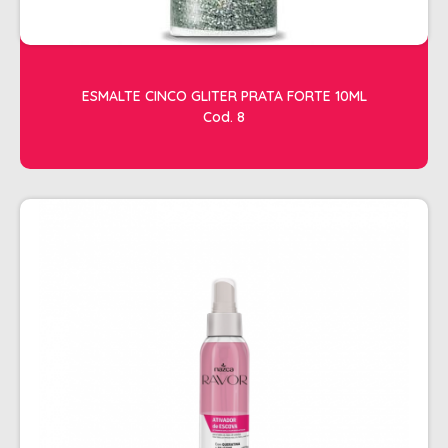
RISQUE
STUDIO
ESTETICA
ESMALTE CINCO GLITER PRATA FORTE 10ML
ACESSORIOS
Cod. 8
ACESSÓRIOS DE MAQUIAGEM
ACESSÓRIOS PARA HENNA
APARADOR DE PELOS
ARGILA
CILIOS
CREMES DE MASSAGEM
FACIAL
FIXADOR DE MAQUIAGEM
FORTE BELLA
GEL REDUTOR E FLUIDOS