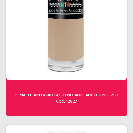
SHAMPOO
SHAMPOO GALÃO
SHAMPOO MANUTENÇÃO
TESOURAS
TONALIZANTES
DEPILAÇÃO
ACESSORIOS DEPILACAO
APARELHOS DEPILATORIOS
CERAS
DESCARTAVEIS
ESMALTE ANITA RIO BEIJO NO ARPOADOR 10ML 1200
Cod. 12827
OLEOS POS E PRE DEPILACAO
REFIL DE CERA + FOLHA PRONTA
DICOLORE
ÁGUA OXIGENADA