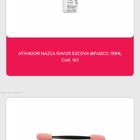
OLEOS
PELE
HIGIENE E LIMPEZA
ALCOOL
ALGODAO
ATIVADOR NAZCA RAVOR ESCOVA BIFASICO 110ML
Cod. 163
DETERGENTE ENZIMÁTICO
ENVELOPE AUTOSELANTE
LUVAS + MASCARAS
Veja também:
LUVAS E SAPATILHAS C/CREME
PROTETORES SOLAR + DESODORANTE
REMOVEDOR DE TINTURA
TOALHA
MANICURE