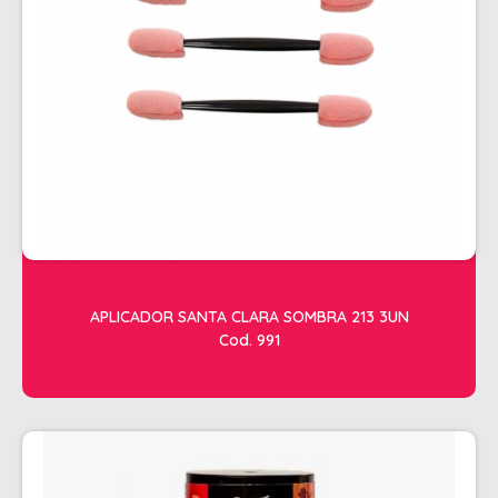
ACESSORIOS
ALICATES
AMOLECEDOR DE CUTICULAS
CREMES
DESCARTAVEIS
ESFOLIANTES E PARAFINAS
LIXAS
LUVAS E SAPATILHAS C/CREME
APLICADOR SANTA CLARA SOMBRA 213 3UN
REMOVEDORES DE ESMALTE
Cod. 991
UNHAS EM GEL E FIBRA
MOVEIS
BARBEARIA
CABELELEIRO