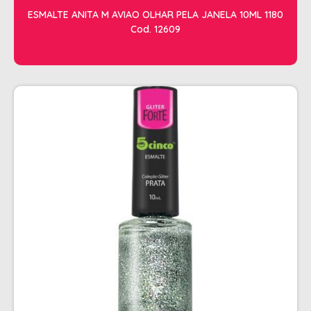
CHALEIRA
ESMALTE ANITA M AVIAO OLHAR PELA JANELA 10ML 1180
Cod. 12609
MAQUINAS DE CORTE E ACABAMENTO
PRANCHA + MODELADORES
SECADORES
ESMALTE
AMUSANT
ANITA
CINCO
COLORAMA
DAILUS
HITS
IMPALA
REPOS