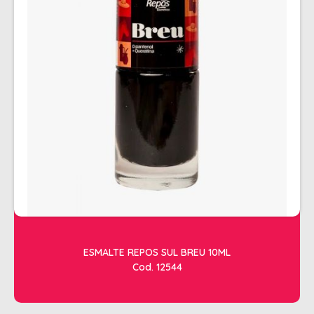
ESTETICA
LAVATORIOS + ACESSORIOS
MACAS
MANICURE
POLTRONAS + ACESSORIOS
ESMALTE REPOS SUL BREU 10ML
Cod. 12544