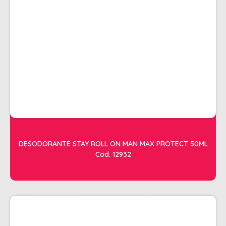
ACESSORIOS
ALICATES
AMOLECEDOR DE CUTICULAS
CREMES
DESCARTAVEIS
ESFOLIANTES E PARAFINAS
LIXAS
LUVAS E SAPATILHAS C/CREME
DESODORANTE STAY ROLL ON MAN MAX PROTECT 50ML
REMOVEDORES DE ESMALTE
Cod. 12932
UNHAS EM GEL E FIBRA
MOVEIS
BARBEARIA
CABELELEIRO