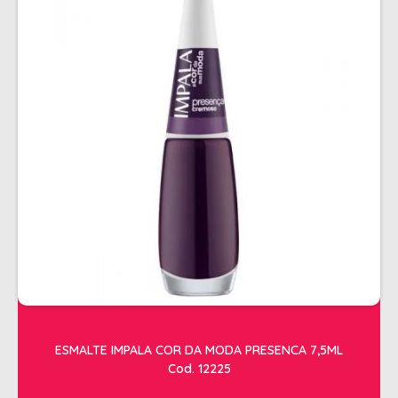
ALISAMENTO
BIO CONTROL
BRINDE
CACHOS
COLORAÇÃO FLASH 10 MIN
COLORAÇÃO SENSITIVE
COLORAÇÃO TRADICIONAL
COLORACAO TSA
COND MANUTENÇÃO
FINALIZADORES
FIXADORES
ESMALTE IMPALA COR DA MODA PRESENCA 7,5ML
LEAVEIN - DEFRIZANTES
Cod. 12225
MASCARAS MANUTENCAO