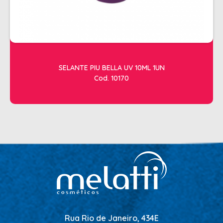
SELANTE PIU BELLA UV 10ML 1UN
Cod. 10170
Rua Rio de Janeiro, 434E