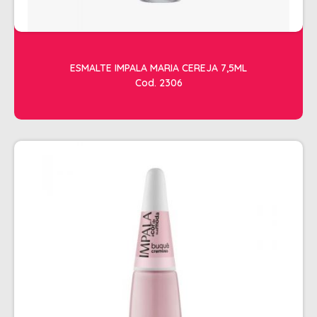
RISQUE
STUDIO
ESTETICA
ESMALTE IMPALA MARIA CEREJA 7,5ML
ACESSORIOS
Cod. 2306
ACESSÓRIOS DE MAQUIAGEM
ACESSÓRIOS PARA HENNA
APARADOR DE PELOS
ARGILA
CILIOS
CREMES DE MASSAGEM
FACIAL
FIXADOR DE MAQUIAGEM
FORTE BELLA
GEL REDUTOR E FLUIDOS