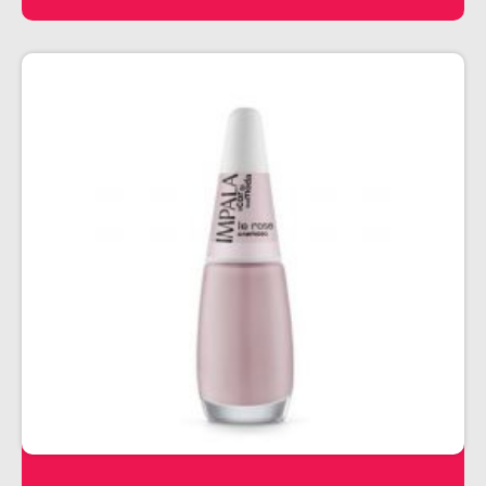
PENTEADOS
PERFUMES
PO DESCOLORANTE
SHAMPOO + COND. GALAO
SHAMPOO MANUTENÇÃO
TONALIZANTES
TÔNICO
TRATAMENTO PROFISSIONAL
ELETROS
ACESSÓRIOS CABELO
APARELHOS E ACESSORIOS MANICURE
AQUECEDOR E RESISTENCIA DE
LAVATORIOS