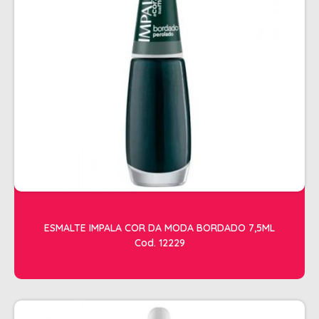
SHAMPOO
SHAMPOO GALÃO
SHAMPOO MANUTENÇÃO
TESOURAS
TONALIZANTES
DEPILAÇÃO
ACESSORIOS DEPILACAO
APARELHOS DEPILATORIOS
CERAS
DESCARTAVEIS
ESMALTE IMPALA COR DA MODA BORDADO 7,5ML
Cod. 12229
OLEOS POS E PRE DEPILACAO
REFIL DE CERA + FOLHA PRONTA
DICOLORE
ÁGUA OXIGENADA