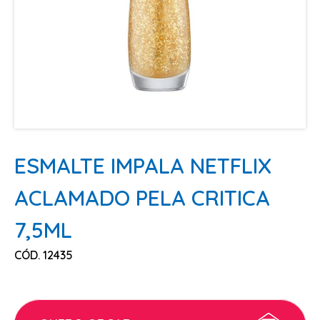
ESCOVAS
FINALIZADORES
LAMINAS E PENTES MAQUINA
PENTES
POMADAS + GEL
SHAMPOO MANUTENÇÃO
TESOURAS
ESMALTE IMPALA NETFLIX
TINTURAS
ACLAMADO PELA CRITICA
CABELO
7,5ML
ACESSORIOS CABELO
CÓD. 12435
AGUA OXIGENADA
ALISAMENTO
COLORAÇÃO