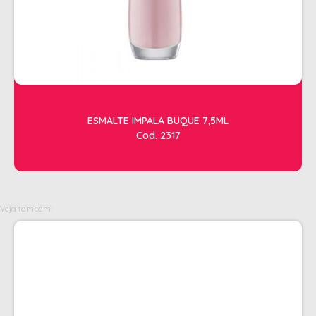
OLEOS
PELE
HIGIENE E LIMPEZA
ALCOOL
ALGODAO
ESMALTE IMPALA BUQUE 7,5ML
Cod. 2317
DETERGENTE ENZIMÁTICO
ENVELOPE AUTOSELANTE
LUVAS + MASCARAS
Veja também:
LUVAS E SAPATILHAS C/CREME
PROTETORES SOLAR + DESODORANTE
REMOVEDOR DE TINTURA
TOALHA
MANICURE