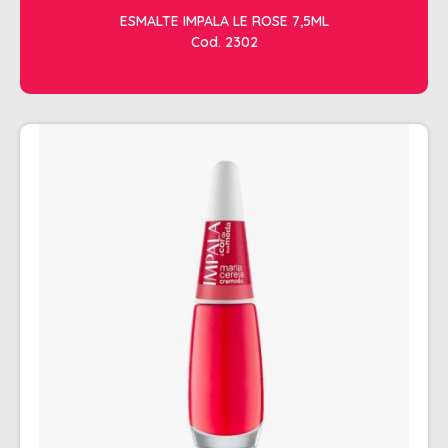
CHALEIRA
ESMALTE IMPALA LE ROSE 7,5ML
Cod. 2302
MAQUINAS DE CORTE E ACABAMENTO
PRANCHA + MODELADORES
SECADORES
ESMALTE
AMUSANT
ANITA
CINCO
COLORAMA
DAILUS
HITS
IMPALA
REPOS