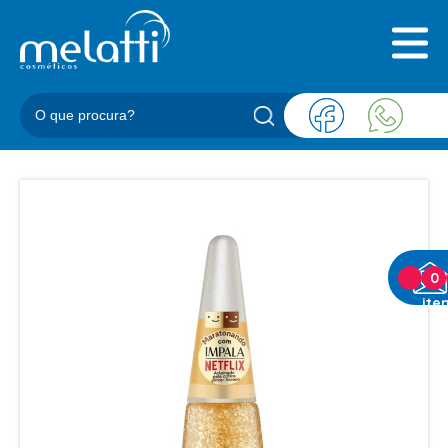
INICIAL
QUEM SOMOS
PRODUTOS
BLOG
REPRESENTANTES
CONTATO
CATEGORIAS
0
ite
BARBEARIA
ACESSORIOS BARBER
BALM
BLEND