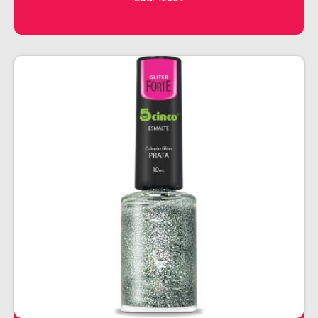
CHALEIRA
MAQUINAS DE CORTE E ACABAMENTO
PRANCHA + MODELADORES
SECADORES
ESMALTE
AMUSANT
ANITA
CINCO
COLORAMA
DAILUS
HITS
IMPALA
REPOS