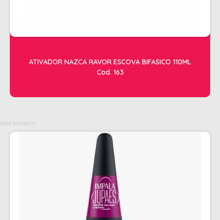
OLEOS
PELE
HIGIENE E LIMPEZA
ATIVADOR NAZCA RAVOR ESCOVA BIFASICO 110ML
ALCOOL
Cod. 163
ALGODAO
DETERGENTE ENZIMÁTICO
ENVELOPE AUTOSELANTE
Veja também:
LUVAS + MASCARAS
LUVAS E SAPATILHAS C/CREME
PROTETORES SOLAR + DESODORANTE
REMOVEDOR DE TINTURA
TOALHA
MANICURE