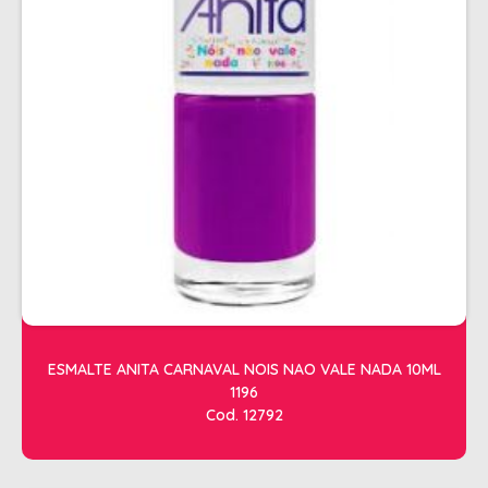
ALISAMENTO
BIO CONTROL
BRINDE
CACHOS
COLORAÇÃO FLASH 10 MIN
COLORAÇÃO SENSITIVE
COLORAÇÃO TRADICIONAL
COLORACAO TSA
COND MANUTENÇÃO
ESMALTE ANITA CARNAVAL NOIS NAO VALE NADA 10ML
FINALIZADORES
1196
FIXADORES
Cod. 12792
LEAVEIN - DEFRIZANTES
MASCARAS MANUTENCAO