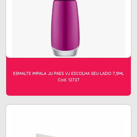
ACESSORIOS
ALICATES
AMOLECEDOR DE CUTICULAS
CREMES
DESCARTAVEIS
ESFOLIANTES E PARAFINAS
LIXAS
ESMALTE IMPALA JU PAES VJ ESCOLHA SEU LADO 7,5ML
Cod. 12727
LUVAS E SAPATILHAS C/CREME
REMOVEDORES DE ESMALTE
UNHAS EM GEL E FIBRA
MOVEIS
BARBEARIA
CABELELEIRO