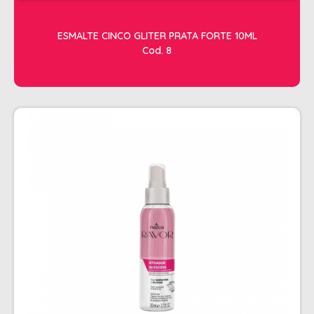
RISQUE
STUDIO
ESMALTE CINCO GLITER PRATA FORTE 10ML
Cod. 8
ESTETICA
ACESSORIOS
ACESSÓRIOS DE MAQUIAGEM
ACESSÓRIOS PARA HENNA
APARADOR DE PELOS
ARGILA
CILIOS
CREMES DE MASSAGEM
FACIAL
FIXADOR DE MAQUIAGEM
FORTE BELLA
GEL REDUTOR E FLUIDOS