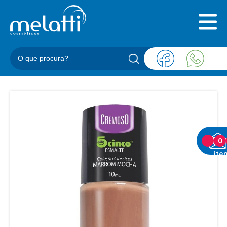
INICIAL
QUEM SOMOS
PRODUTOS
BLOG
REPRESENTANTES
CONTATO
CATEGORIAS
0
ite
BARBEARIA
ACESSORIOS BARBER
BALM
BLEND