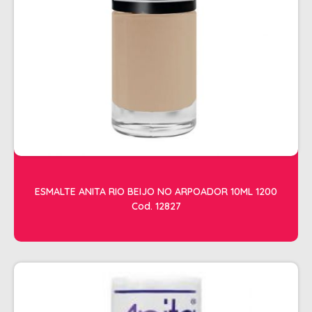
SHAMPOO
SHAMPOO GALÃO
SHAMPOO MANUTENÇÃO
TESOURAS
TONALIZANTES
DEPILAÇÃO
ACESSORIOS DEPILACAO
APARELHOS DEPILATORIOS
ESMALTE ANITA RIO BEIJO NO ARPOADOR 10ML 1200
CERAS
Cod. 12827
DESCARTAVEIS
OLEOS POS E PRE DEPILACAO
REFIL DE CERA + FOLHA PRONTA
DICOLORE
ÁGUA OXIGENADA