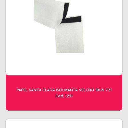
ESTETICA
LAVATORIOS + ACESSORIOS
MACAS
MANICURE
POLTRONAS + ACESSORIOS
PAPEL SANTA CLARA ISOLMANTA VELCRO 18UN 721
Cod. 1231