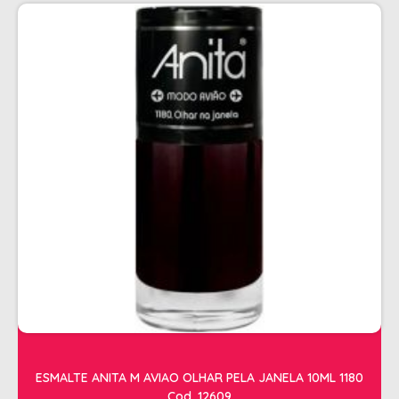
PENTEADOS
PERFUMES
PO DESCOLORANTE
SHAMPOO + COND. GALAO
SHAMPOO MANUTENÇÃO
TONALIZANTES
TÔNICO
TRATAMENTO PROFISSIONAL
ELETROS
ACESSÓRIOS CABELO
APARELHOS E ACESSORIOS MANICURE
AQUECEDOR E RESISTENCIA DE
ESMALTE ANITA M AVIAO OLHAR PELA JANELA 10ML 1180
LAVATORIOS
Cod. 12609