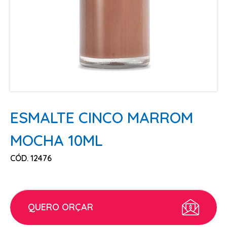
ESCOVAS
FINALIZADORES
LAMINAS E PENTES MAQUINA
PENTES
POMADAS + GEL
SHAMPOO MANUTENÇÃO
TESOURAS
ESMALTE CINCO MARROM
TINTURAS
MOCHA 10ML
CABELO
CÓD. 12476
ACESSORIOS CABELO
AGUA OXIGENADA
ALISAMENTO
QUERO ORÇAR
COLORAÇÃO