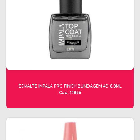
SHAMPOO
SHAMPOO GALÃO
SHAMPOO MANUTENÇÃO
TESOURAS
TONALIZANTES
DEPILAÇÃO
ACESSORIOS DEPILACAO
APARELHOS DEPILATORIOS
ESMALTE IMPALA PRO FINISH BLINDAGEM 4D 8,8ML
CERAS
Cod. 12856
DESCARTAVEIS
OLEOS POS E PRE DEPILACAO
REFIL DE CERA + FOLHA PRONTA
DICOLORE
ÁGUA OXIGENADA