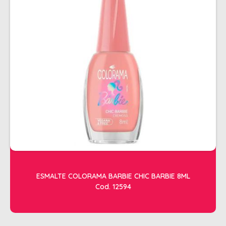
ALISAMENTO
BIO CONTROL
BRINDE
CACHOS
COLORAÇÃO FLASH 10 MIN
COLORAÇÃO SENSITIVE
COLORAÇÃO TRADICIONAL
COLORACAO TSA
COND MANUTENÇÃO
FINALIZADORES
ESMALTE COLORAMA BARBIE CHIC BARBIE 8ML
Cod. 12594
FIXADORES
LEAVEIN - DEFRIZANTES
MASCARAS MANUTENCAO