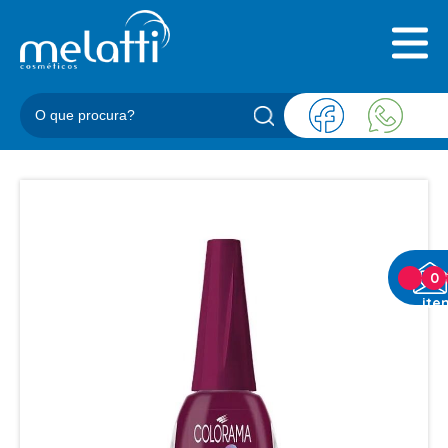
INICIAL
QUEM SOMOS
PRODUTOS
BLOG
REPRESENTANTES
CONTATO
CATEGORIAS
0
ite
BARBEARIA
ACESSORIOS BARBER
BALM
BLEND