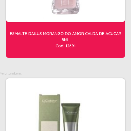
OLEOS
PELE
HIGIENE E LIMPEZA
ESMALTE DAILUS MORANGO DO AMOR CALDA DE ACUCAR
ALCOOL
8ML
Cod. 12691
ALGODAO
DETERGENTE ENZIMÁTICO
ENVELOPE AUTOSELANTE
Veja também:
LUVAS + MASCARAS
LUVAS E SAPATILHAS C/CREME
PROTETORES SOLAR + DESODORANTE
REMOVEDOR DE TINTURA
TOALHA
MANICURE