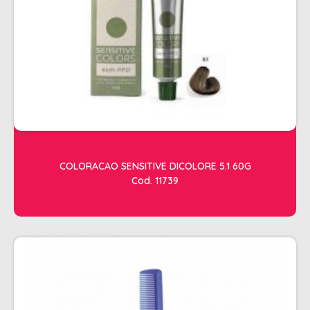
ACESSORIOS
ALICATES
AMOLECEDOR DE CUTICULAS
CREMES
DESCARTAVEIS
ESFOLIANTES E PARAFINAS
LIXAS
COLORACAO SENSITIVE DICOLORE 5.1 60G
Cod. 11739
LUVAS E SAPATILHAS C/CREME
REMOVEDORES DE ESMALTE
UNHAS EM GEL E FIBRA
MOVEIS
BARBEARIA
CABELELEIRO