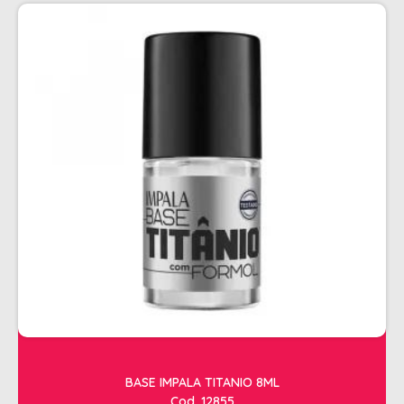
PENTEADOS
PERFUMES
PO DESCOLORANTE
SHAMPOO + COND. GALAO
SHAMPOO MANUTENÇÃO
TONALIZANTES
TÔNICO
TRATAMENTO PROFISSIONAL
ELETROS
ACESSÓRIOS CABELO
APARELHOS E ACESSORIOS MANICURE
AQUECEDOR E RESISTENCIA DE
BASE IMPALA TITANIO 8ML
LAVATORIOS
Cod. 12855