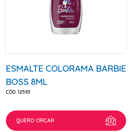
ESCOVAS
FINALIZADORES
LAMINAS E PENTES MAQUINA
PENTES
POMADAS + GEL
SHAMPOO MANUTENÇÃO
TESOURAS
ESMALTE COLORAMA BARBIE
TINTURAS
BOSS 8ML
CABELO
CÓD. 12593
ACESSORIOS CABELO
AGUA OXIGENADA
ALISAMENTO
QUERO ORÇAR
COLORAÇÃO