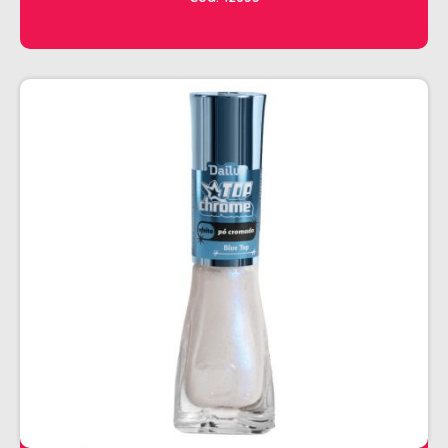
CHALEIRA
MAQUINAS DE CORTE E ACABAMENTO
PRANCHA + MODELADORES
SECADORES
ESMALTE
AMUSANT
ANITA
CINCO
COLORAMA
DAILUS
HITS
IMPALA
REPOS