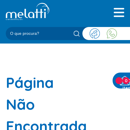
INICIAL
QUEM SOMOS
PRODUTOS
BLOG
REPRESENTANTES
CONTATO
Página
CATEGORIAS
0
ite
BARBEARIA
Não
ACESSORIOS BARBER
BALM
Encontrada
BLEND