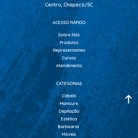
CONDICIONADOR GALÃO
Centro, Chapecó/SC
CONDICIONADORES
ACESSO RÁPIDO
ESCOVAS
Sobre Nós
FINALIZADORES
Produtos
FIXADORES
Representantes
HIDRATACAO
Cursos
Atendimento
LEAVE IN - DEFRIZANTES
LUVAS + MASCARAS
CATEGORIAS
MASCARAS MANUTENCAO
Cabelo
MOUSSE
Manicure
PENTES
Depilação
PERMANENTE E NEUTRALIZANTE
Estética
Barbearia
PO DESCOLORANTE
Móveis