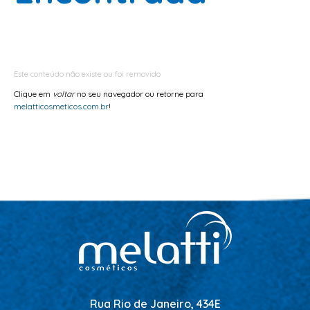
ESCOVAS
FINALIZADORES
LAMINAS E PENTES MAQUINA
Este conteúdo não existe ou foi removido
PENTES
Clique em
voltar
no seu navegador ou retorne para
POMADAS + GEL
melatticosmeticos.com.br
!
SHAMPOO MANUTENÇÃO
TESOURAS
TINTURAS
CABELO
ACESSORIOS CABELO
AGUA OXIGENADA
ALISAMENTO
COLORAÇÃO
Rua Rio de Janeiro, 434E