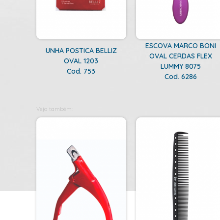
ESCOVA MARCO BONI
UNHA POSTICA BELLIZ
OVAL CERDAS FLEX
OVAL 1203
LUMMY 8075
Cod. 753
Cod. 6286
Veja também: