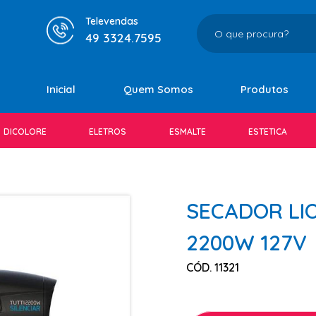
Televendas
49 3324.7595
Inicial
Quem Somos
Produtos
DICOLORE
ELETROS
ESMALTE
ESTETICA
SECADOR LIO
2200W 127V
CÓD. 11321