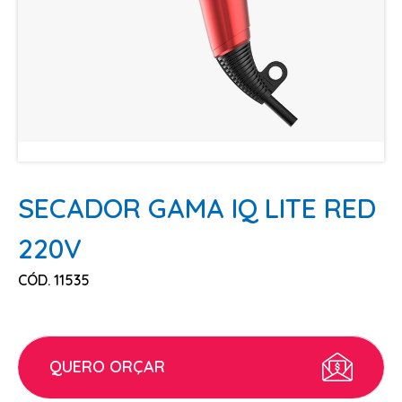
ESCOVAS
FINALIZADORES
LAMINAS E PENTES MAQUINA
PENTES
POMADAS + GEL
SHAMPOO MANUTENÇÃO
TESOURAS
SECADOR GAMA IQ LITE RED
TINTURAS
220V
CABELO
CÓD. 11535
ACESSORIOS CABELO
AGUA OXIGENADA
ALISAMENTO
QUERO ORÇAR
COLORAÇÃO