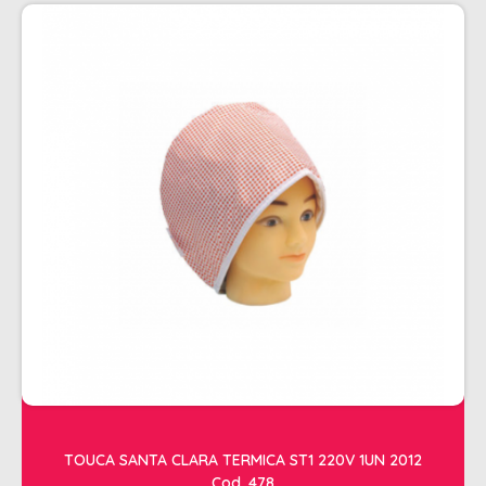
PENTEADOS
PERFUMES
PO DESCOLORANTE
SHAMPOO + COND. GALAO
SHAMPOO MANUTENÇÃO
TONALIZANTES
TÔNICO
TRATAMENTO PROFISSIONAL
ELETROS
ACESSÓRIOS CABELO
APARELHOS E ACESSORIOS MANICURE
AQUECEDOR E RESISTENCIA DE
TOUCA SANTA CLARA TERMICA ST1 220V 1UN 2012
LAVATORIOS
Cod. 478