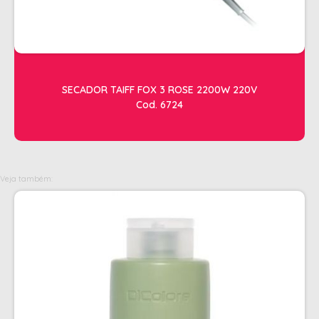
OLEOS
PELE
HIGIENE E LIMPEZA
SECADOR TAIFF FOX 3 ROSE 2200W 220V
ALCOOL
Cod. 6724
ALGODAO
DETERGENTE ENZIMÁTICO
ENVELOPE AUTOSELANTE
Veja também:
LUVAS + MASCARAS
LUVAS E SAPATILHAS C/CREME
PROTETORES SOLAR + DESODORANTE
REMOVEDOR DE TINTURA
TOALHA
MANICURE