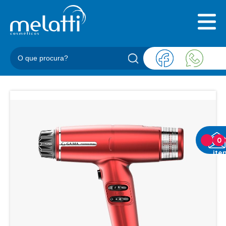
INICIAL
QUEM SOMOS
PRODUTOS
BLOG
REPRESENTANTES
CONTATO
CATEGORIAS
0
ite
BARBEARIA
ACESSORIOS BARBER
BALM
BLEND