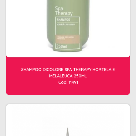
ACESSORIOS
ALICATES
AMOLECEDOR DE CUTICULAS
CREMES
DESCARTAVEIS
ESFOLIANTES E PARAFINAS
SHAMPOO DICOLORE SPA THERAPY HORTELA E
LIXAS
MELALEUCA 250ML
LUVAS E SAPATILHAS C/CREME
Cod. 11491
REMOVEDORES DE ESMALTE
UNHAS EM GEL E FIBRA
MOVEIS
BARBEARIA
CABELELEIRO