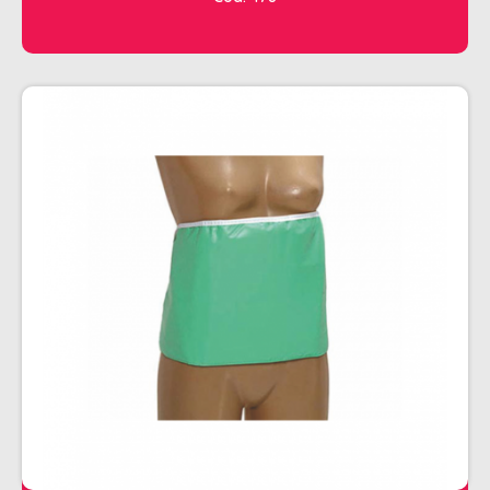
CHALEIRA
MAQUINAS DE CORTE E ACABAMENTO
PRANCHA + MODELADORES
SECADORES
ESMALTE
AMUSANT
ANITA
CINCO
COLORAMA
DAILUS
HITS
IMPALA
REPOS